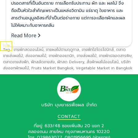
ปรอดสารที่เป็นอันตราย การเลือกรับประทาน ผัก และ ผลไม้ จึง
ถือเป็นหัวใจสำคัญเพราะเป็นแหล่งวิตามิน แร่ธาตุ ใยอาหาร และ
สารต้านอนุมูลอิสระที่จำเป็นต่อร่างกาย แต่การจะเลือกผักและผล
ไม้ให้เหมาะกับอาหารคลีน
Read More
TOP
Tag :
ขายผักสดออนไลน์
,
ขายผลไม้ตามฤดูกาล
,
ขายผักไฮโดรโปนิกส์
,
ตลาด
ขายส่งผลไม้
,
ส่งออกผลไม้
,
ขายผักออแกนิก
,
ขายส่งผลไม้
,
ขายผักปลอดสารพิษ
,
ตลาดขายส่งผัก
,
ผักสลัดขายส่ง
,
ผักสด Delivery
,
สั่งผักผลไม้ออนไลน์
,
บริษัท
ส่งออกผักผลไม้
,
Fruits Market Bangkok
,
Vegetable Market in Bangkok
บริษัท บุษยาธรพืชผล จำกัด
CONTACT
ที่อยู่: 633/48 ซอยเพิ่มสิน 20 แยก 2
คลองถนน สายไหม กรุงเทพมหานคร 10220
โทร:
029863077
,
0801956695
(ฝ่ายขาย)