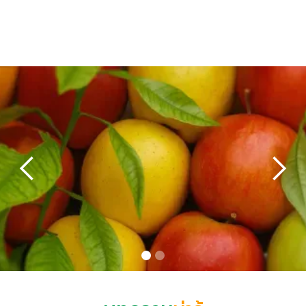
คุณ บุษยาธร เขียวภักดี
ประธานบริหาร
บริษัท บุษยาธรพืชผล จำกัด